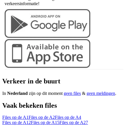
verkeersinformatie!
Verkeer in de buurt
In
Nederland
zijn op dit moment
geen files
&
geen meldingen
.
Vaak bekeken files
Files op de A1
Files op de A2
Files op de A4
Files op de A12
Files op de A15
Files op de A27