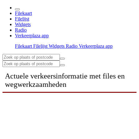
Filekaart
Filelijst
Widgets
Radio
Verkeerplaza app
Filekaart
Filelijst
Widgets
Radio
Verkeerplaza app
Actuele verkeersinformatie met files en
wegwerkzaamheden