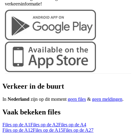
verkeersinformatie!
Verkeer in de buurt
In
Nederland
zijn op dit moment
geen files
&
geen meldingen
.
Vaak bekeken files
Files op de A1
Files op de A2
Files op de A4
Files op de A12
Files op de A15
Files op de A27