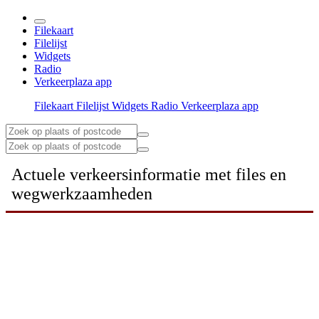
Filekaart
Filelijst
Widgets
Radio
Verkeerplaza app
Filekaart
Filelijst
Widgets
Radio
Verkeerplaza app
Actuele verkeersinformatie met files en
wegwerkzaamheden