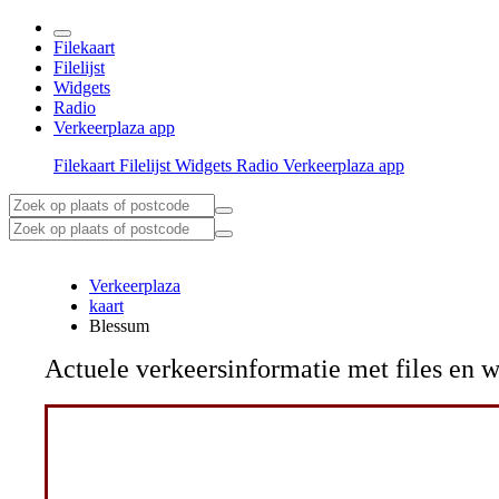
Filekaart
Filelijst
Widgets
Radio
Verkeerplaza app
Filekaart
Filelijst
Widgets
Radio
Verkeerplaza app
Verkeerplaza
kaart
Blessum
Actuele verkeersinformatie met files e