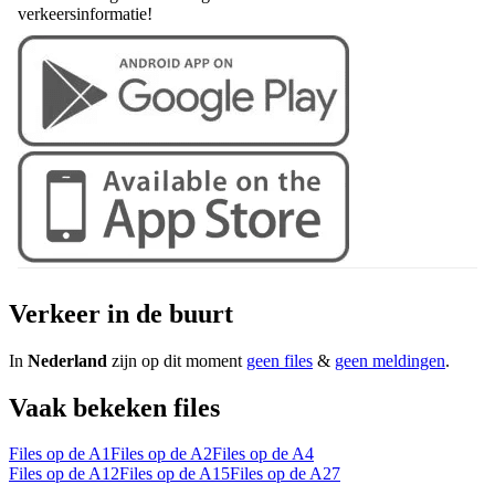
verkeersinformatie!
Verkeer in de buurt
In
Nederland
zijn op dit moment
geen files
&
geen meldingen
.
Vaak bekeken files
Files op de A1
Files op de A2
Files op de A4
Files op de A12
Files op de A15
Files op de A27