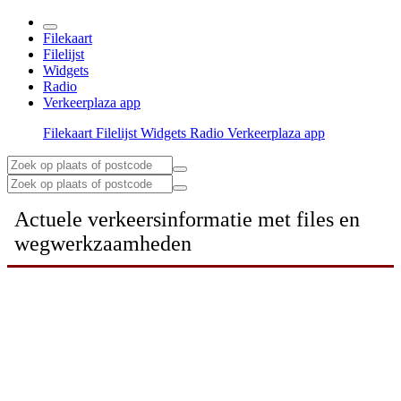
Filekaart
Filelijst
Widgets
Radio
Verkeerplaza app
Filekaart
Filelijst
Widgets
Radio
Verkeerplaza app
Actuele verkeersinformatie met files en
wegwerkzaamheden