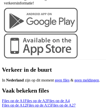
verkeersinformatie!
Verkeer in de buurt
In
Nederland
zijn op dit moment
geen files
&
geen meldingen
.
Vaak bekeken files
Files op de A1
Files op de A2
Files op de A4
Files op de A12
Files op de A15
Files op de A27