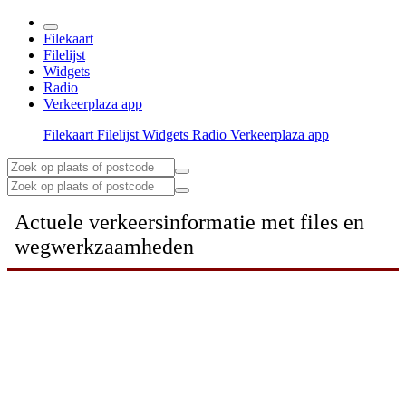
Filekaart
Filelijst
Widgets
Radio
Verkeerplaza app
Filekaart
Filelijst
Widgets
Radio
Verkeerplaza app
Actuele verkeersinformatie met files en
wegwerkzaamheden