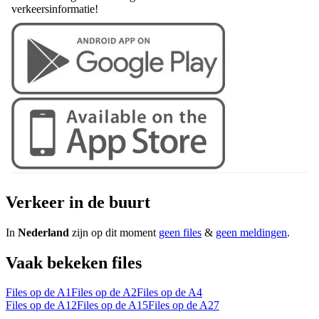
verkeersinformatie!
Verkeer in de buurt
In
Nederland
zijn op dit moment
geen files
&
geen meldingen
.
Vaak bekeken files
Files op de A1
Files op de A2
Files op de A4
Files op de A12
Files op de A15
Files op de A27