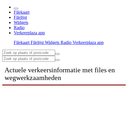
Filekaart
Filelijst
Widgets
Radio
Verkeerplaza app
Filekaart
Filelijst
Widgets
Radio
Verkeerplaza app
Actuele verkeersinformatie met files en
wegwerkzaamheden