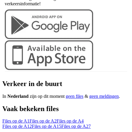
verkeersinformatie!
Verkeer in de buurt
In
Nederland
zijn op dit moment
geen files
&
geen meldingen
.
Vaak bekeken files
Files op de A1
Files op de A2
Files op de A4
Files op de A12
Files op de A15
Files op de A27