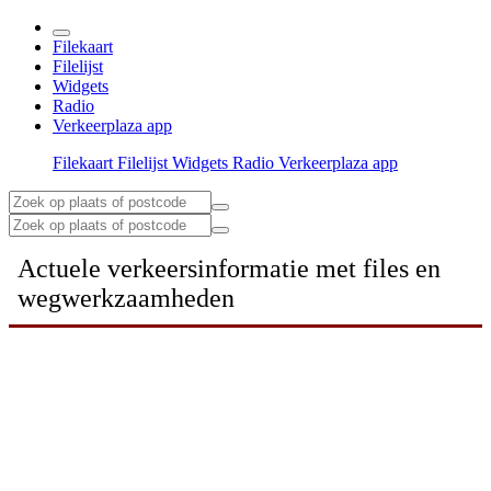
Filekaart
Filelijst
Widgets
Radio
Verkeerplaza app
Filekaart
Filelijst
Widgets
Radio
Verkeerplaza app
Actuele verkeersinformatie met files en
wegwerkzaamheden