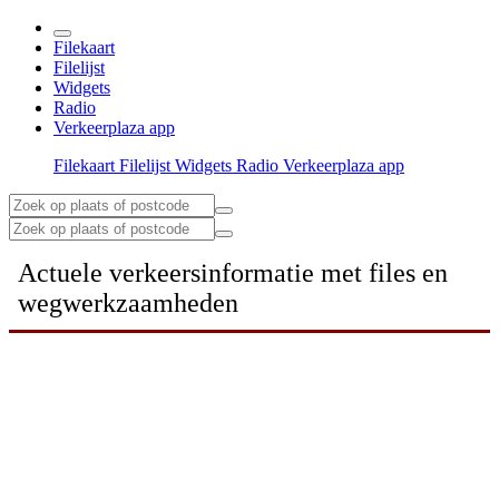
Filekaart
Filelijst
Widgets
Radio
Verkeerplaza app
Filekaart
Filelijst
Widgets
Radio
Verkeerplaza app
Actuele verkeersinformatie met files en
wegwerkzaamheden