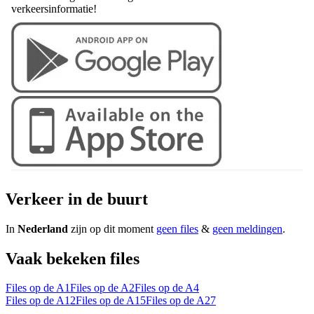
verkeersinformatie!
Verkeer in de buurt
In
Nederland
zijn op dit moment
geen files
&
geen meldingen
.
Vaak bekeken files
Files op de A1
Files op de A2
Files op de A4
Files op de A12
Files op de A15
Files op de A27