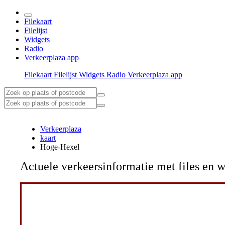
Filekaart
Filelijst
Widgets
Radio
Verkeerplaza app
Filekaart
Filelijst
Widgets
Radio
Verkeerplaza app
Verkeerplaza
kaart
Hoge-Hexel
Actuele verkeersinformatie met files e