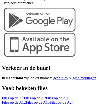
verkeersinformatie!
Verkeer in de buurt
In
Nederland
zijn op dit moment
geen files
&
geen meldingen
.
Vaak bekeken files
Files op de A1
Files op de A2
Files op de A4
Files op de A12
Files op de A15
Files op de A27