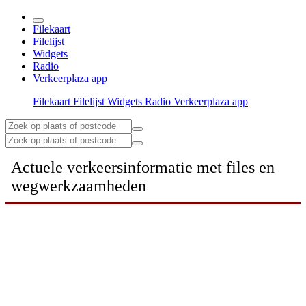
Filekaart
Filelijst
Widgets
Radio
Verkeerplaza app
Filekaart
Filelijst
Widgets
Radio
Verkeerplaza app
Actuele verkeersinformatie met files en
wegwerkzaamheden