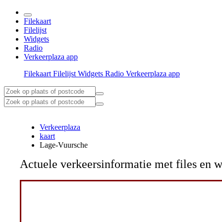
Filekaart
Filelijst
Widgets
Radio
Verkeerplaza app
Filekaart
Filelijst
Widgets
Radio
Verkeerplaza app
Verkeerplaza
kaart
Lage-Vuursche
Actuele verkeersinformatie met files e