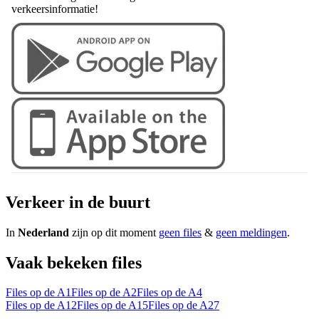
verkeersinformatie!
Verkeer in de buurt
In
Nederland
zijn op dit moment
geen files
&
geen meldingen
.
Vaak bekeken files
Files op de A1
Files op de A2
Files op de A4
Files op de A12
Files op de A15
Files op de A27