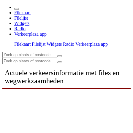
Filekaart
Filelijst
Widgets
Radio
Verkeerplaza app
Filekaart
Filelijst
Widgets
Radio
Verkeerplaza app
Actuele verkeersinformatie met files en
wegwerkzaamheden