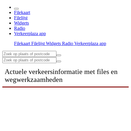
Filekaart
Filelijst
Widgets
Radio
Verkeerplaza app
Filekaart
Filelijst
Widgets
Radio
Verkeerplaza app
Actuele verkeersinformatie met files en
wegwerkzaamheden