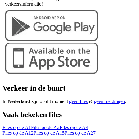
verkeersinformatie!
Verkeer in de buurt
In
Nederland
zijn op dit moment
geen files
&
geen meldingen
.
Vaak bekeken files
Files op de A1
Files op de A2
Files op de A4
Files op de A12
Files op de A15
Files op de A27