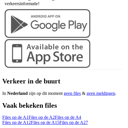
verkeersinformatie!
Verkeer in de buurt
In
Nederland
zijn op dit moment
geen files
&
geen meldingen
.
Vaak bekeken files
Files op de A1
Files op de A2
Files op de A4
Files op de A12
Files op de A15
Files op de A27