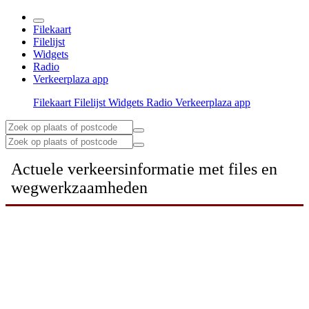
Filekaart
Filelijst
Widgets
Radio
Verkeerplaza app
Filekaart
Filelijst
Widgets
Radio
Verkeerplaza app
Actuele verkeersinformatie met files en
wegwerkzaamheden