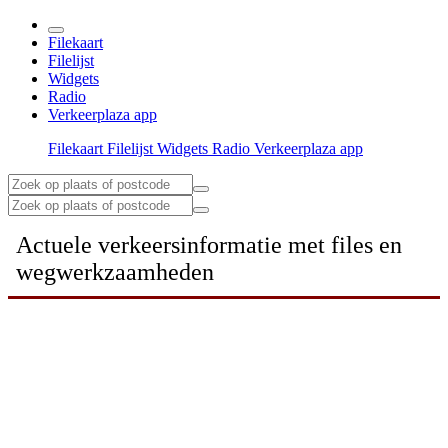
Filekaart
Filelijst
Widgets
Radio
Verkeerplaza app
Filekaart
Filelijst
Widgets
Radio
Verkeerplaza app
Actuele verkeersinformatie met files en
wegwerkzaamheden