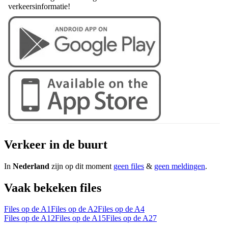
verkeersinformatie!
Verkeer in de buurt
In
Nederland
zijn op dit moment
geen files
&
geen meldingen
.
Vaak bekeken files
Files op de A1
Files op de A2
Files op de A4
Files op de A12
Files op de A15
Files op de A27