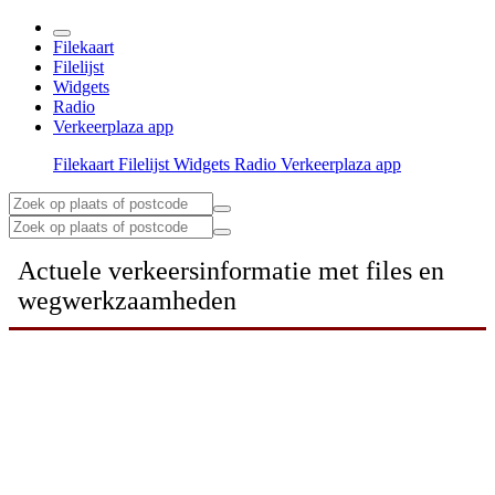
Filekaart
Filelijst
Widgets
Radio
Verkeerplaza app
Filekaart
Filelijst
Widgets
Radio
Verkeerplaza app
Actuele verkeersinformatie met files en
wegwerkzaamheden