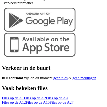
verkeersinformatie!
Verkeer in de buurt
In
Nederland
zijn op dit moment
geen files
&
geen meldingen
.
Vaak bekeken files
Files op de A1
Files op de A2
Files op de A4
Files op de A12
Files op de A15
Files op de A27