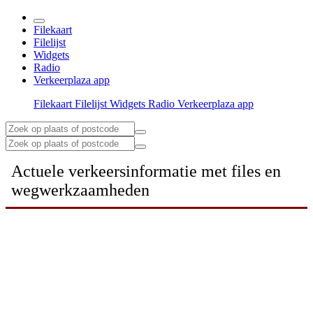
Filekaart
Filelijst
Widgets
Radio
Verkeerplaza app
Filekaart
Filelijst
Widgets
Radio
Verkeerplaza app
Actuele verkeersinformatie met files en
wegwerkzaamheden