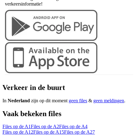
verkeersinformatie!
Verkeer in de buurt
In
Nederland
zijn op dit moment
geen files
&
geen meldingen
.
Vaak bekeken files
Files op de A1
Files op de A2
Files op de A4
Files op de A12
Files op de A15
Files op de A27