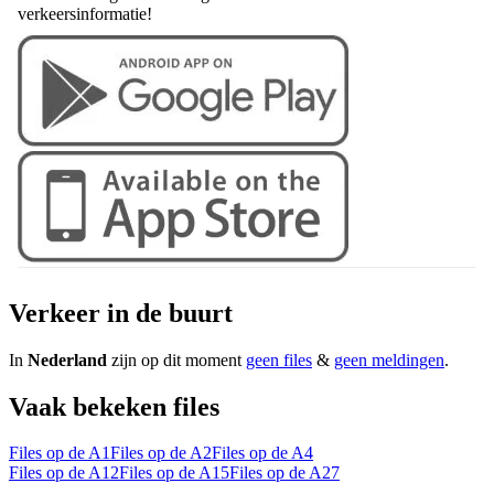
verkeersinformatie!
Verkeer in de buurt
In
Nederland
zijn op dit moment
geen files
&
geen meldingen
.
Vaak bekeken files
Files op de A1
Files op de A2
Files op de A4
Files op de A12
Files op de A15
Files op de A27