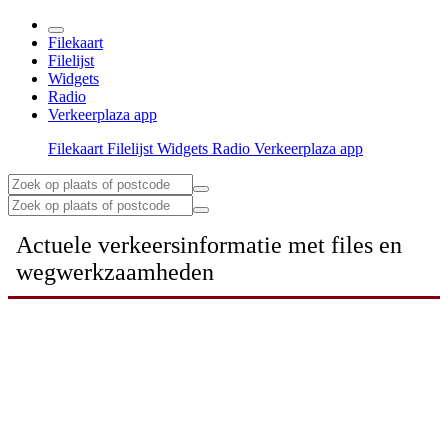
Filekaart
Filelijst
Widgets
Radio
Verkeerplaza app
Filekaart
Filelijst
Widgets
Radio
Verkeerplaza app
Actuele verkeersinformatie met files en
wegwerkzaamheden