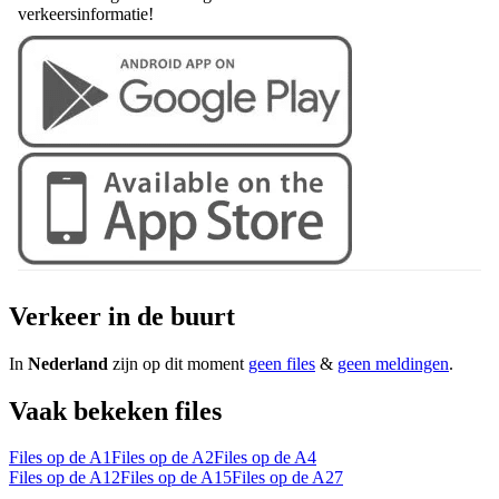
verkeersinformatie!
Verkeer in de buurt
In
Nederland
zijn op dit moment
geen files
&
geen meldingen
.
Vaak bekeken files
Files op de A1
Files op de A2
Files op de A4
Files op de A12
Files op de A15
Files op de A27