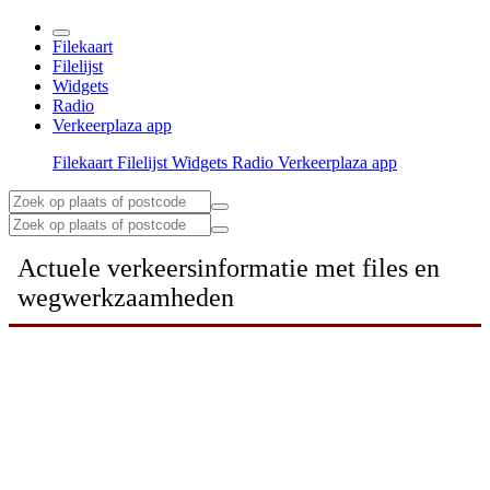
Filekaart
Filelijst
Widgets
Radio
Verkeerplaza app
Filekaart
Filelijst
Widgets
Radio
Verkeerplaza app
Actuele verkeersinformatie met files en
wegwerkzaamheden