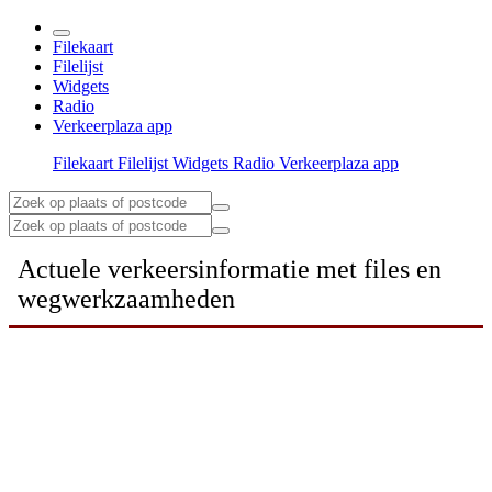
Filekaart
Filelijst
Widgets
Radio
Verkeerplaza app
Filekaart
Filelijst
Widgets
Radio
Verkeerplaza app
Actuele verkeersinformatie met files en
wegwerkzaamheden