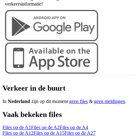
verkeersinformatie!
Verkeer in de buurt
In
Nederland
zijn op dit moment
geen files
&
geen meldingen
.
Vaak bekeken files
Files op de A1
Files op de A2
Files op de A4
Files op de A12
Files op de A15
Files op de A27