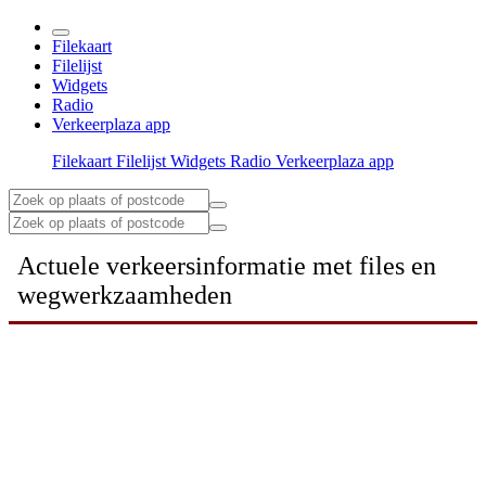
Filekaart
Filelijst
Widgets
Radio
Verkeerplaza app
Filekaart
Filelijst
Widgets
Radio
Verkeerplaza app
Actuele verkeersinformatie met files en
wegwerkzaamheden