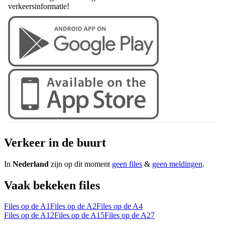
verkeersinformatie!
Verkeer in de buurt
In
Nederland
zijn op dit moment
geen files
&
geen meldingen
.
Vaak bekeken files
Files op de A1
Files op de A2
Files op de A4
Files op de A12
Files op de A15
Files op de A27