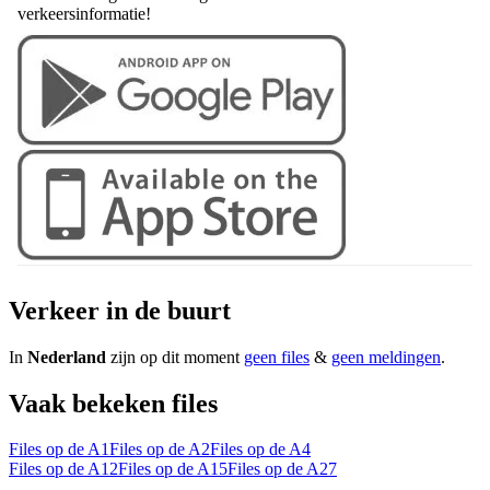
verkeersinformatie!
Verkeer in de buurt
In
Nederland
zijn op dit moment
geen files
&
geen meldingen
.
Vaak bekeken files
Files op de A1
Files op de A2
Files op de A4
Files op de A12
Files op de A15
Files op de A27