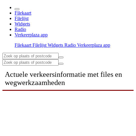
Filekaart
Filelijst
Widgets
Radio
Verkeerplaza app
Filekaart
Filelijst
Widgets
Radio
Verkeerplaza app
Actuele verkeersinformatie met files en
wegwerkzaamheden