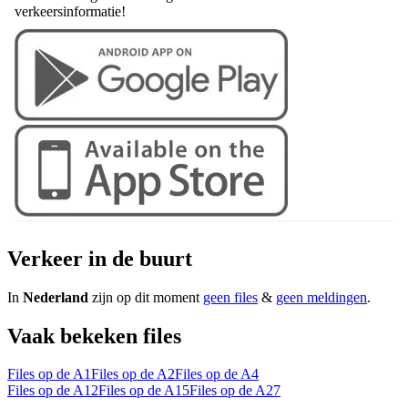
verkeersinformatie!
Verkeer in de buurt
In
Nederland
zijn op dit moment
geen files
&
geen meldingen
.
Vaak bekeken files
Files op de A1
Files op de A2
Files op de A4
Files op de A12
Files op de A15
Files op de A27