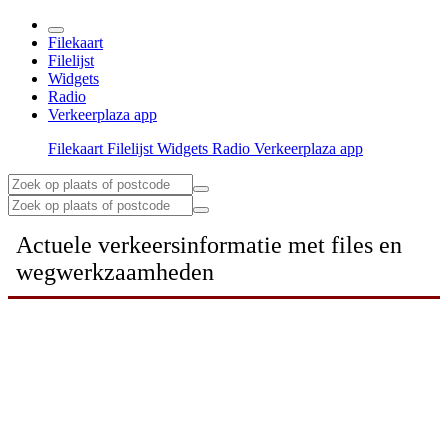
Filekaart
Filelijst
Widgets
Radio
Verkeerplaza app
Filekaart
Filelijst
Widgets
Radio
Verkeerplaza app
Actuele verkeersinformatie met files en
wegwerkzaamheden