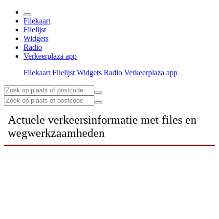
Filekaart
Filelijst
Widgets
Radio
Verkeerplaza app
Filekaart
Filelijst
Widgets
Radio
Verkeerplaza app
Actuele verkeersinformatie met files en
wegwerkzaamheden