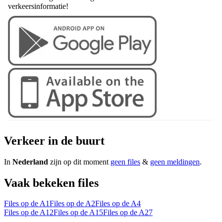
verkeersinformatie!
Verkeer in de buurt
In
Nederland
zijn op dit moment
geen files
&
geen meldingen
.
Vaak bekeken files
Files op de A1
Files op de A2
Files op de A4
Files op de A12
Files op de A15
Files op de A27