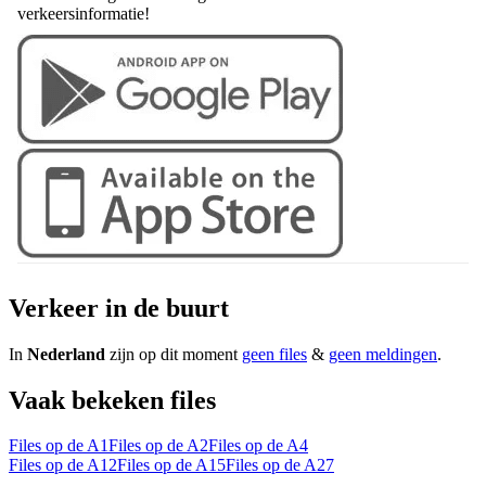
verkeersinformatie!
Verkeer in de buurt
In
Nederland
zijn op dit moment
geen files
&
geen meldingen
.
Vaak bekeken files
Files op de A1
Files op de A2
Files op de A4
Files op de A12
Files op de A15
Files op de A27