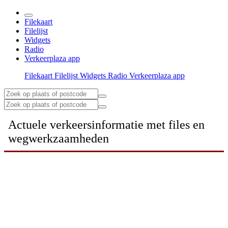
Filekaart
Filelijst
Widgets
Radio
Verkeerplaza app
Filekaart
Filelijst
Widgets
Radio
Verkeerplaza app
Actuele verkeersinformatie met files en
wegwerkzaamheden