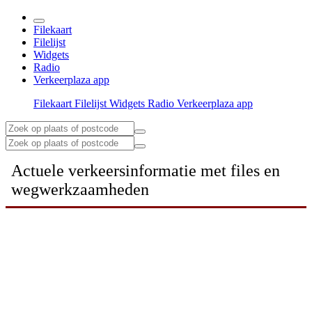
Filekaart
Filelijst
Widgets
Radio
Verkeerplaza app
Filekaart
Filelijst
Widgets
Radio
Verkeerplaza app
Actuele verkeersinformatie met files en
wegwerkzaamheden