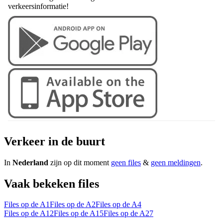
verkeersinformatie!
Verkeer in de buurt
In
Nederland
zijn op dit moment
geen files
&
geen meldingen
.
Vaak bekeken files
Files op de A1
Files op de A2
Files op de A4
Files op de A12
Files op de A15
Files op de A27