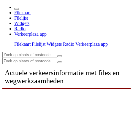
Filekaart
Filelijst
Widgets
Radio
Verkeerplaza app
Filekaart
Filelijst
Widgets
Radio
Verkeerplaza app
Actuele verkeersinformatie met files en
wegwerkzaamheden