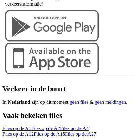
verkeersinformatie!
Verkeer in de buurt
In
Nederland
zijn op dit moment
geen files
&
geen meldingen
.
Vaak bekeken files
Files op de A1
Files op de A2
Files op de A4
Files op de A12
Files op de A15
Files op de A27