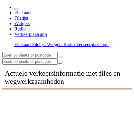
Filekaart
Filelijst
Widgets
Radio
Verkeerplaza app
Filekaart
Filelijst
Widgets
Radio
Verkeerplaza app
Actuele verkeersinformatie met files en
wegwerkzaamheden