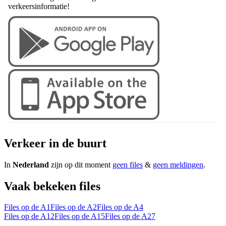
verkeersinformatie!
Verkeer in de buurt
In
Nederland
zijn op dit moment
geen files
&
geen meldingen
.
Vaak bekeken files
Files op de A1
Files op de A2
Files op de A4
Files op de A12
Files op de A15
Files op de A27