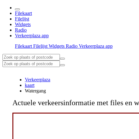
Filekaart
Filelijst
Widgets
Radio
Verkeerplaza app
Filekaart
Filelijst
Widgets
Radio
Verkeerplaza app
Verkeerplaza
kaart
Watergang
Actuele verkeersinformatie met files e