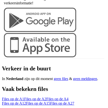
verkeersinformatie!
Verkeer in de buurt
In
Nederland
zijn op dit moment
geen files
&
geen meldingen
.
Vaak bekeken files
Files op de A1
Files op de A2
Files op de A4
Files op de A12
Files op de A15
Files op de A27