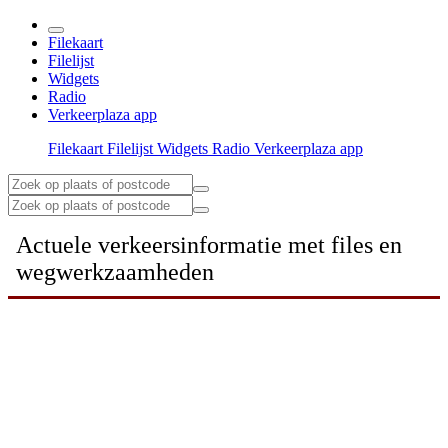
Filekaart
Filelijst
Widgets
Radio
Verkeerplaza app
Filekaart
Filelijst
Widgets
Radio
Verkeerplaza app
Actuele verkeersinformatie met files en
wegwerkzaamheden