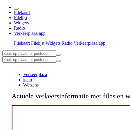
Filekaart
Filelijst
Widgets
Radio
Verkeerplaza app
Filekaart
Filelijst
Widgets
Radio
Verkeerplaza app
Verkeerplaza
kaart
Wetzens
Actuele verkeersinformatie met files e