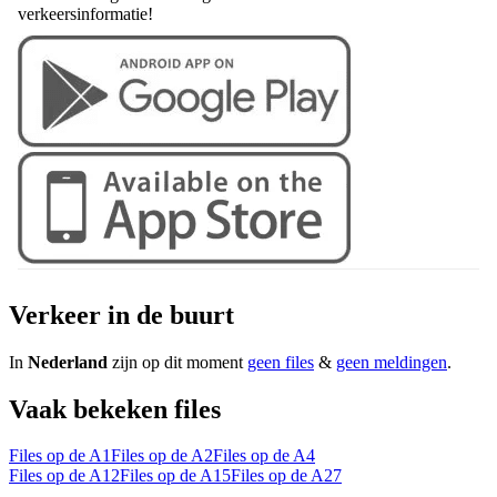
verkeersinformatie!
Verkeer in de buurt
In
Nederland
zijn op dit moment
geen files
&
geen meldingen
.
Vaak bekeken files
Files op de A1
Files op de A2
Files op de A4
Files op de A12
Files op de A15
Files op de A27