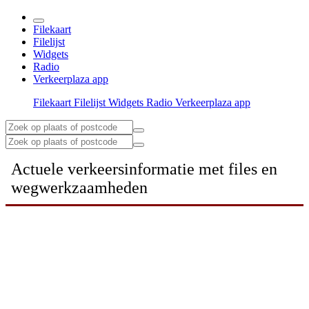
Filekaart
Filelijst
Widgets
Radio
Verkeerplaza app
Filekaart
Filelijst
Widgets
Radio
Verkeerplaza app
Actuele verkeersinformatie met files en
wegwerkzaamheden