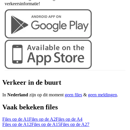
verkeersinformatie!
Verkeer in de buurt
In
Nederland
zijn op dit moment
geen files
&
geen meldingen
.
Vaak bekeken files
Files op de A1
Files op de A2
Files op de A4
Files op de A12
Files op de A15
Files op de A27