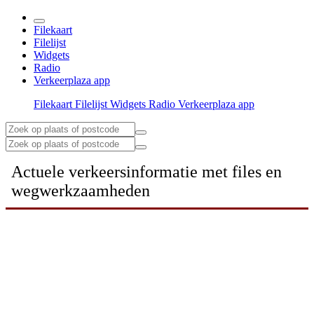
Filekaart
Filelijst
Widgets
Radio
Verkeerplaza app
Filekaart
Filelijst
Widgets
Radio
Verkeerplaza app
Actuele verkeersinformatie met files en
wegwerkzaamheden