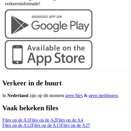
verkeersinformatie!
Verkeer in de buurt
In
Nederland
zijn op dit moment
geen files
&
geen meldingen
.
Vaak bekeken files
Files op de A1
Files op de A2
Files op de A4
Files op de A12
Files op de A15
Files op de A27