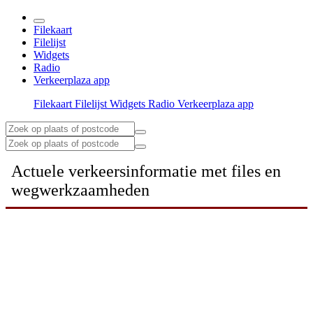
Filekaart
Filelijst
Widgets
Radio
Verkeerplaza app
Filekaart
Filelijst
Widgets
Radio
Verkeerplaza app
Actuele verkeersinformatie met files en
wegwerkzaamheden