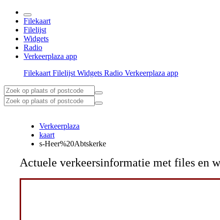
Filekaart
Filelijst
Widgets
Radio
Verkeerplaza app
Filekaart
Filelijst
Widgets
Radio
Verkeerplaza app
Verkeerplaza
kaart
s-Heer%20Abtskerke
Actuele verkeersinformatie met files e