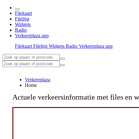
Filekaart
Filelijst
Widgets
Radio
Verkeerplaza app
Filekaart
Filelijst
Widgets
Radio
Verkeerplaza app
Verkeerplaza
Home
Actuele verkeersinformatie met files e