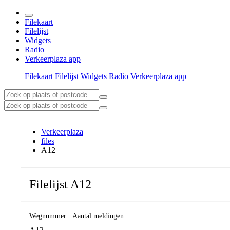
Filekaart
Filelijst
Widgets
Radio
Verkeerplaza app
Filekaart
Filelijst
Widgets
Radio
Verkeerplaza app
Verkeerplaza
files
A12
Filelijst A12
Wegnummer
Aantal meldingen