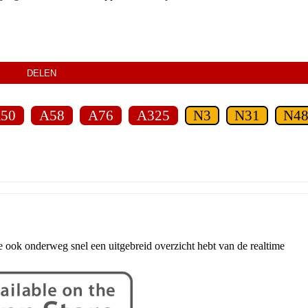
DELEN
50
A58
A76
A325
N3
N31
N4
e ook onderweg snel een uitgebreid overzicht hebt van de realtime