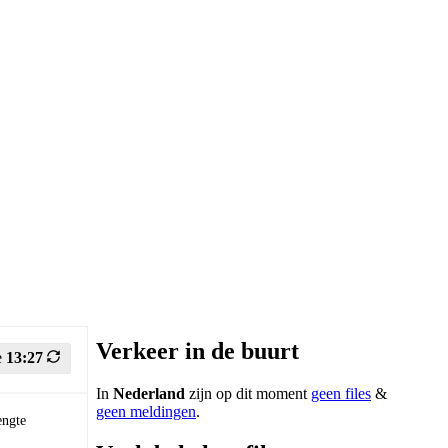
Verkeer in de buurt
e
13:27
In
Nederland
zijn op dit moment
geen files
&
geen meldingen
.
engte