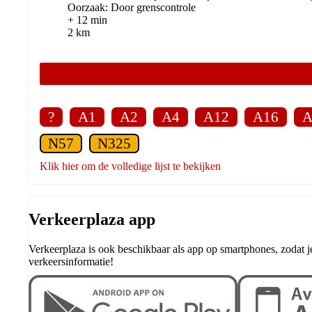
Oorzaak: Door grenscontrole
+ 12 min
2 km
?
A1
A2
A4
A12
A16
A
N57
N325
Klik hier om de volledige lijst te bekijken
Verkeerplaza app
Verkeerplaza is ook beschikbaar als app op smartphones, zodat j
verkeersinformatie!