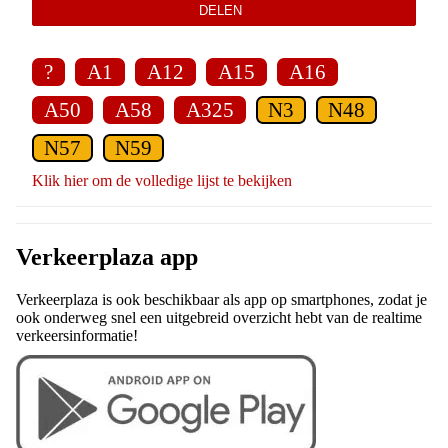
DELEN
?
A1
A12
A15
A16
A50
A58
A325
N3
N48
N57
N59
Klik hier om de volledige lijst te bekijken
Verkeerplaza app
Verkeerplaza is ook beschikbaar als app op smartphones, zodat je
ook onderweg snel een uitgebreid overzicht hebt van de realtime
verkeersinformatie!