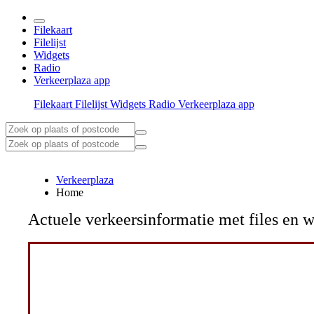
Filekaart
Filelijst
Widgets
Radio
Verkeerplaza app
Filekaart
Filelijst
Widgets
Radio
Verkeerplaza app
Verkeerplaza
Home
Actuele verkeersinformatie met files e