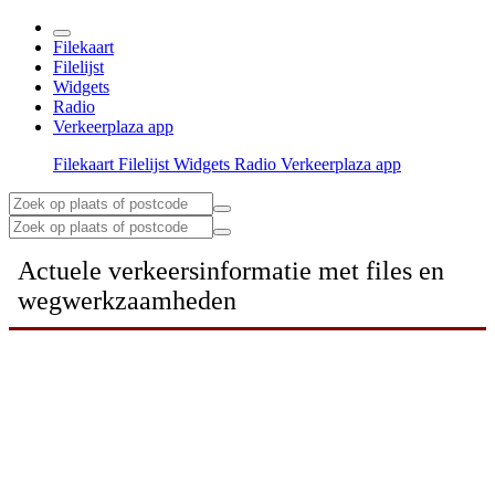
Filekaart
Filelijst
Widgets
Radio
Verkeerplaza app
Filekaart
Filelijst
Widgets
Radio
Verkeerplaza app
Actuele verkeersinformatie met files en
wegwerkzaamheden