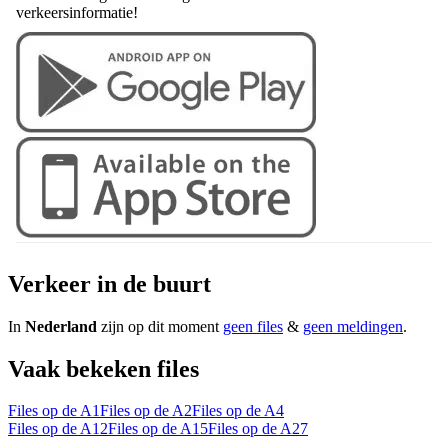
verkeersinformatie!
Verkeer in de buurt
In
Nederland
zijn op dit moment
geen files
&
geen meldingen
.
Vaak bekeken files
Files op de A1
Files op de A2
Files op de A4
Files op de A12
Files op de A15
Files op de A27