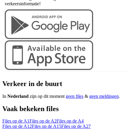
verkeersinformatie!
Verkeer in de buurt
In
Nederland
zijn op dit moment
geen files
&
geen meldingen
.
Vaak bekeken files
Files op de A1
Files op de A2
Files op de A4
Files op de A12
Files op de A15
Files op de A27