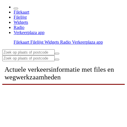
Filekaart
Filelijst
Widgets
Radio
Verkeerplaza app
Filekaart
Filelijst
Widgets
Radio
Verkeerplaza app
Actuele verkeersinformatie met files en
wegwerkzaamheden