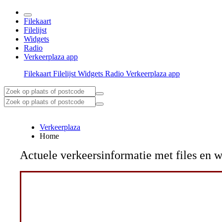
Filekaart
Filelijst
Widgets
Radio
Verkeerplaza app
Filekaart
Filelijst
Widgets
Radio
Verkeerplaza app
Verkeerplaza
Home
Actuele verkeersinformatie met files e