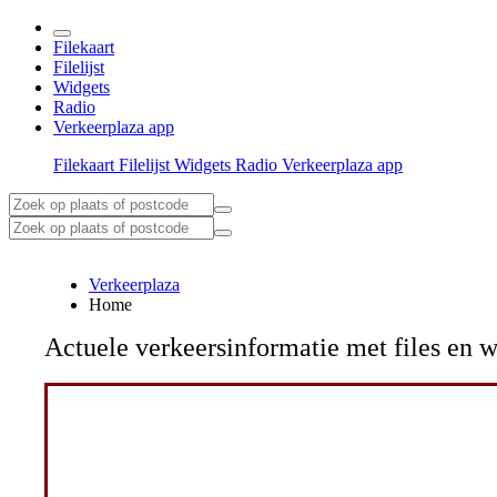
Filekaart
Filelijst
Widgets
Radio
Verkeerplaza app
Filekaart
Filelijst
Widgets
Radio
Verkeerplaza app
Verkeerplaza
Home
Actuele verkeersinformatie met files e