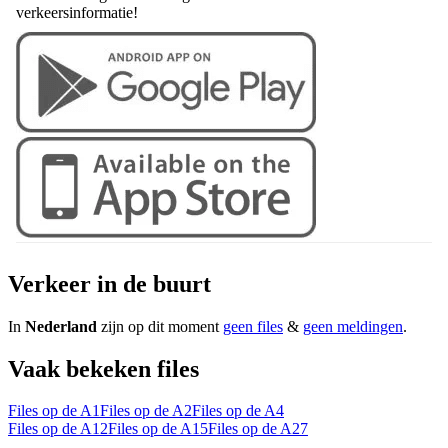
verkeersinformatie!
Verkeer in de buurt
In
Nederland
zijn op dit moment
geen files
&
geen meldingen
.
Vaak bekeken files
Files op de A1
Files op de A2
Files op de A4
Files op de A12
Files op de A15
Files op de A27