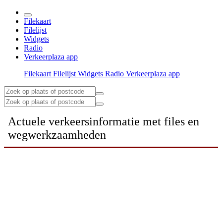
Filekaart
Filelijst
Widgets
Radio
Verkeerplaza app
Filekaart
Filelijst
Widgets
Radio
Verkeerplaza app
Actuele verkeersinformatie met files en
wegwerkzaamheden