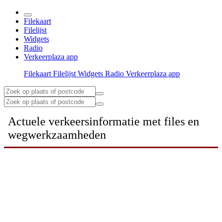
Filekaart
Filelijst
Widgets
Radio
Verkeerplaza app
Filekaart
Filelijst
Widgets
Radio
Verkeerplaza app
Actuele verkeersinformatie met files en
wegwerkzaamheden