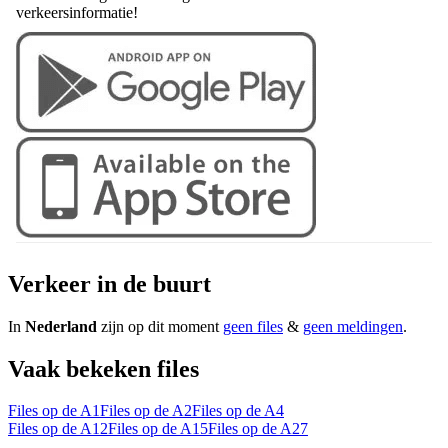
verkeersinformatie!
Verkeer in de buurt
In
Nederland
zijn op dit moment
geen files
&
geen meldingen
.
Vaak bekeken files
Files op de A1
Files op de A2
Files op de A4
Files op de A12
Files op de A15
Files op de A27