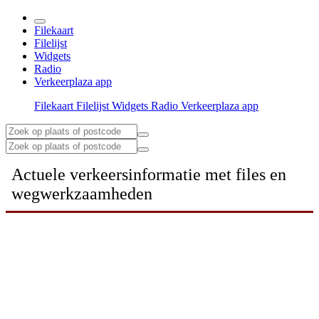
Filekaart
Filelijst
Widgets
Radio
Verkeerplaza app
Filekaart
Filelijst
Widgets
Radio
Verkeerplaza app
Actuele verkeersinformatie met files en
wegwerkzaamheden