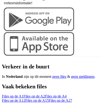
verkeersinformatie!
Verkeer in de buurt
In
Nederland
zijn op dit moment
geen files
&
geen meldingen
.
Vaak bekeken files
Files op de A1
Files op de A2
Files op de A4
Files op de A12
Files op de A15
Files op de A27