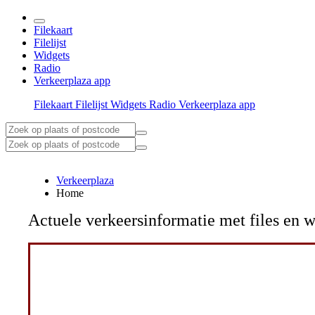
Filekaart
Filelijst
Widgets
Radio
Verkeerplaza app
Filekaart
Filelijst
Widgets
Radio
Verkeerplaza app
Verkeerplaza
Home
Actuele verkeersinformatie met files e