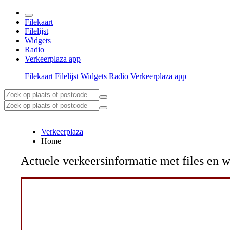
Filekaart
Filelijst
Widgets
Radio
Verkeerplaza app
Filekaart
Filelijst
Widgets
Radio
Verkeerplaza app
Verkeerplaza
Home
Actuele verkeersinformatie met files e