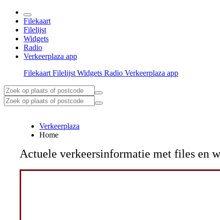
Filekaart
Filelijst
Widgets
Radio
Verkeerplaza app
Filekaart
Filelijst
Widgets
Radio
Verkeerplaza app
Verkeerplaza
Home
Actuele verkeersinformatie met files e