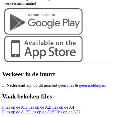
verkeersinformatie!
Verkeer in de buurt
In
Nederland
zijn op dit moment
geen files
&
geen meldingen
.
Vaak bekeken files
Files op de A1
Files op de A2
Files op de A4
Files op de A12
Files op de A15
Files op de A27