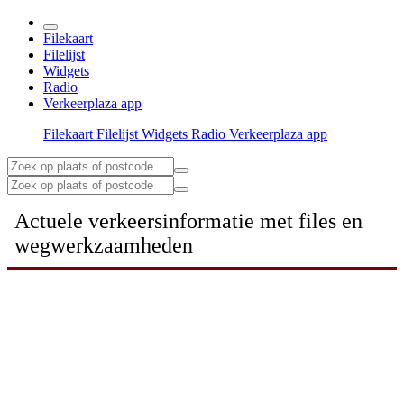
Filekaart
Filelijst
Widgets
Radio
Verkeerplaza app
Filekaart
Filelijst
Widgets
Radio
Verkeerplaza app
Actuele verkeersinformatie met files en
wegwerkzaamheden